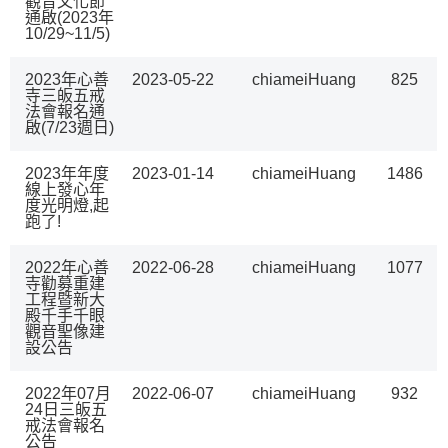
觀音文化節
通啟(2023年
10/29~11/5)
2023年心善
2023-05-22
chiameiHuang
825
寺三皈五戒
法會報名通
啟(7/23週日)
2023年年度
2023-01-14
chiameiHuang
1486
線上發心年
度光明燈,起
跑了!
2022年心善
2022-06-28
chiameiHuang
1077
寺勸募重建
工程暨新大
殿千手千眼
觀音聖像建
設公告
2022年07月
2022-06-07
chiameiHuang
932
24日三皈五
戒法會報名
公告