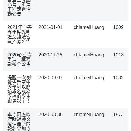
心善寺重建
工程義賣活
動公告
2021年心善
2021-01-01
chiameiHuang
1009
寺年度光明
燈及護法會
員招募公告
2020心善寺
2020-11-25
chiameiHuang
1018
重建工程募
款餐會公告
提醒一次,妙
2020-09-07
chiameiHuang
1032
覺佛教空中
大學可以開
始報名成為
學校的學生
跟選課了！
本寺因應政
2020-03-30
chiameiHuang
1873
府新冠肺炎
疫情最新的
報名參加寺