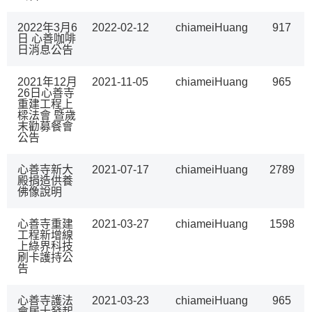
2022年3月6
2022-02-12
chiameiHuang
917
日 心善咖啡
日消息公告
2021年12月
2021-11-05
chiameiHuang
965
26日心善寺
重建工程上
樑法會 暨歲
末勸募餐會
公告
心善寺新大
2021-07-17
chiameiHuang
2789
殿捐造供養
佛像說明
心善寺重建
2021-03-27
chiameiHuang
1598
工程新增線
上綠界科技
刷卡護持公
告
心善寺護法
2021-03-23
chiameiHuang
965
會居士發起